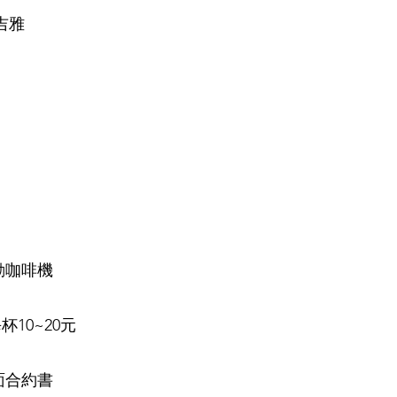
吉雅
動咖啡機
杯10~20元
面合約書