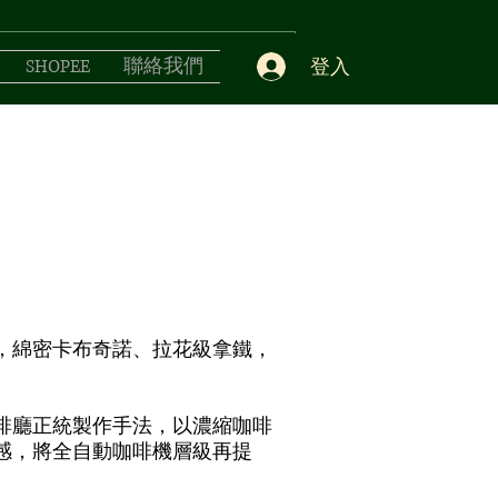
登入
SHOPEE
聯絡我們
案
，綿密卡布奇諾、拉花級拿鐵，
啡廳正統製作手法，以濃縮咖啡
感，將全自動咖啡機層級再提