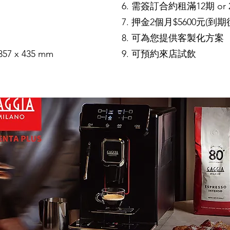
需簽訂合約租滿12期 or 
押金2個月$5600元(到
​可為您提供客製化方案
57 x 435 mm
​可預約來店試飲