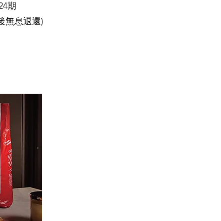
24期
期後無息退還)