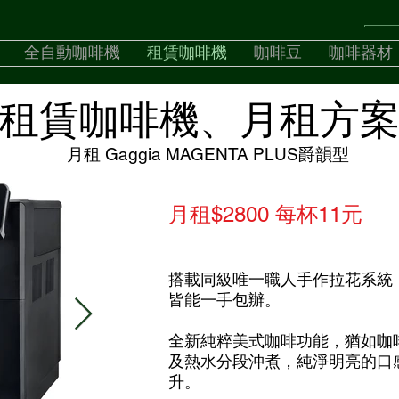
全自動咖啡機
租賃咖啡機
咖啡豆
咖啡器材
租賃咖啡機、月租方
月租 Gaggia MAGENTA PLUS爵韻型
月租$2800 每杯11元
搭載同級唯一職人手作拉花系統
皆能一手包辦。
全新純粹美式咖啡功能，猶如咖
及熱水分段沖煮，純淨明亮的口
升。