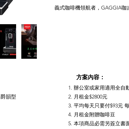
義式咖啡機領航者，GAGGIA咖
方案內容：
辦公室或家用適用全自
S 爵韻型
月租金$2800元
平均每天只要付$93
元 每
月租金附贈咖啡豆
本項商品必需另簽立書