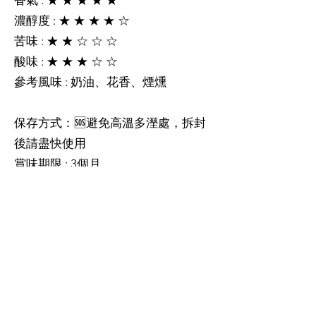
香氣 : ★ ★ ★ ★ ★
濃醇度 : ★ ★ ★ ★ ☆
苦味 : ★ ★ ☆ ☆ ☆
酸味 : ★ ★ ★ ☆ ☆
參考風味 : 奶油、花香、煙燻
保存方式：🆘避免高溫多溼處，拆封
後請盡快使用
賞味期限 : 3個月
保存期限：一年
包 裝：單向排氣閥鋁箔袋封裝
Mon - Fri: 07:30am - 6pm
Sat、Sunday: 10am - 6pm