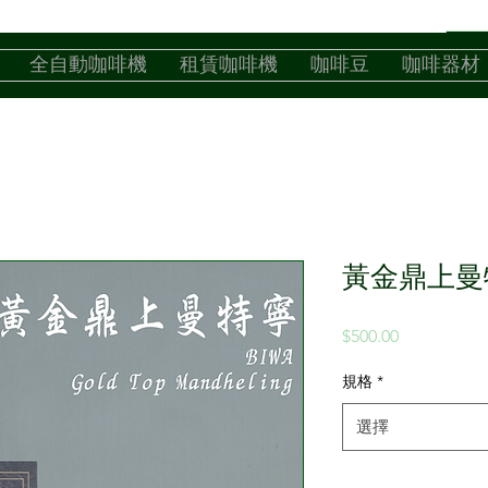
全自動咖啡機
租賃咖啡機
咖啡豆
咖啡器材
黃金鼎上曼特
價
$500.00
格
規格
*
選擇