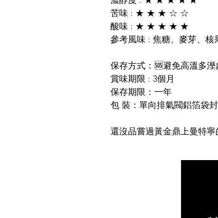
濃醇度 : ★ ★ ★ ★ ★
苦味 : ★ ★ ★ ☆ ☆
酸味 : ★ ★ ★ ★ ★
參考風味 : 焦糖、麥芽、核
保存方式：🆘避免高溫多
賞味期限 : 3個月
保存期限：一年
包 裝：單向排氣閥鋁箔袋
還沒品嘗過黃金鼎上曼特寧