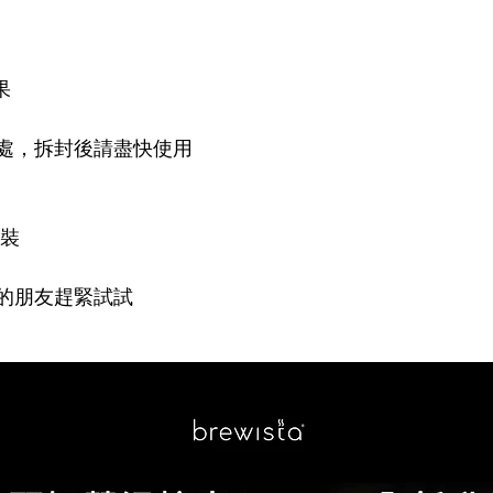
果
溼處，拆封後請盡快使用
封裝
的朋友趕緊試試