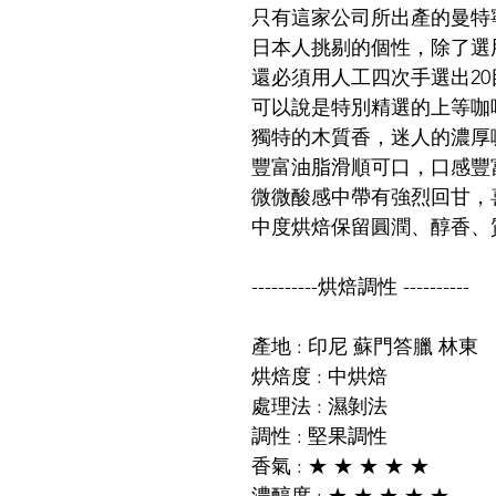
只有這家公司所出產的曼特
日本人挑剔的個性，除了選
還必須用人工四次手選出2
可以說是特別精選的上等咖
獨特的木質香，迷人的濃厚
豐富油脂滑順可口，口感豐
微微酸感中帶有強烈回甘，
中度烘焙保留圓潤、醇香、
----------烘焙調性 ----------
產地 : 印尼 蘇門答臘 林東
烘焙度 : 中烘焙
處理法 : 濕剝法
調性 : 堅果調性
香氣 : ★ ★ ★ ★ ★