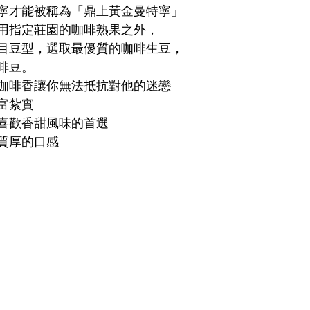
寧才能被稱為「鼎上黃金曼特寧」
用指定莊園的咖啡熟果之外，
0目豆型，選取最優質的咖啡生豆，
啡豆。
咖啡香讓你無法抵抗對他的迷戀
富紮實
喜歡香甜風味的首選
質厚的口感